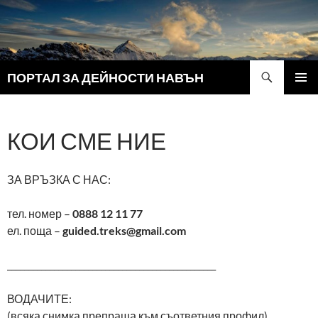
Search
ПОРТАЛ ЗА ДЕЙНОСТИ НАВЪН
SKIP
PRIMAR
TO
MENU
CONTENT
КОИ СМЕ НИЕ
ЗА ВРЪЗКА С НАС:
тел. номер –
0888 12 11 77
ел. поща –
guided.treks@gmail.com
_________________________________________________
ВОДАЧИТЕ:
(всяка снимка препраща към съответния профил)