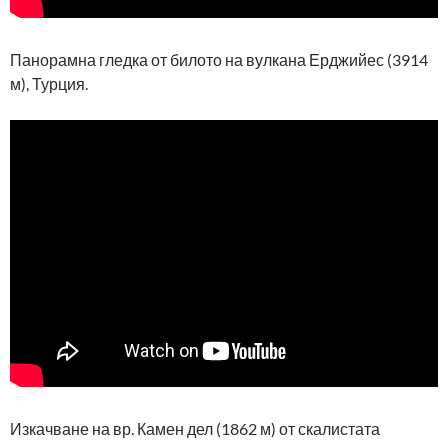
Панорамна гледка от билото на вулкана Ерджийес (3914
м), Турция.
Изкачване на вр. Камен дел (1862 м) от скалистата