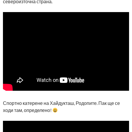
североизточна страна.
Спортно катерене на Хайдукташ, Родопите. Пак ще се
ходи там, определено!