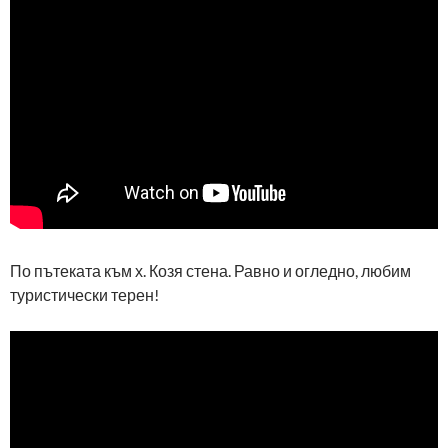
По пътеката към х. Козя стена. Равно и огледно, любим
туристически терен!