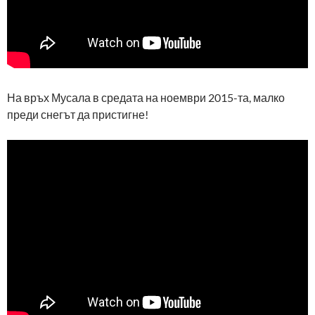
На връх Мусала в средата на ноември 2015-та, малко
преди снегът да пристигне!