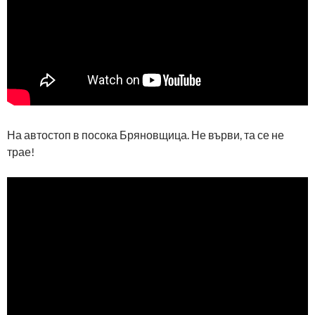
На автостоп в посока Бряновщица. Не върви, та се не
трае!