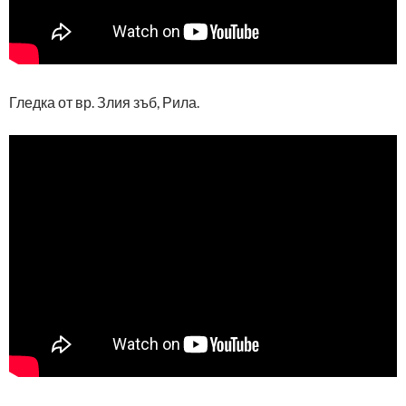
Гледка от вр. Злия зъб, Рила.