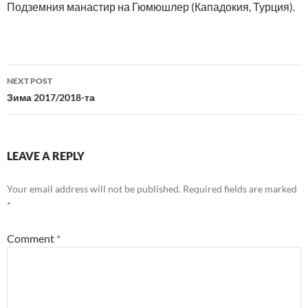
Подземния манастир на Гюмюшлер (Кападокия, Турция).
Post
NEXT POST
navigation
Зима 2017/2018-та
LEAVE A REPLY
Your email address will not be published.
Required fields are marked
*
Comment
*