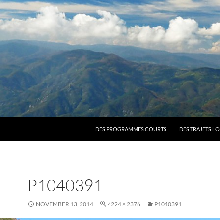
SKIP TO CONTENT
DES PROGRAMMES COURTS
DES TRAJETS L
P1040391
NOVEMBER 13, 2014
4224 × 2376
P1040391