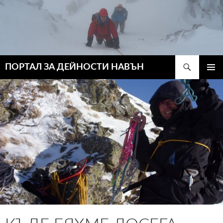
Търсене
ПОРТАЛ ЗА ДЕЙНОСТИ НАВЪН
КЪМ
ГЛАВН
СЪДЪРЖАНИЕТО
МЕНЮ