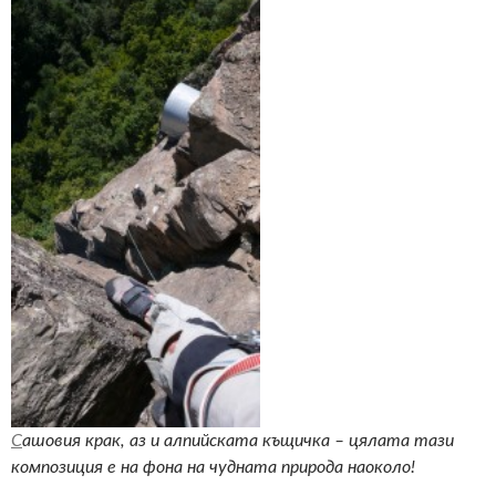
С
ашовия крак, аз и алпийската къщичка – цялата тази
композиция е на фона на чудната природа наоколо!