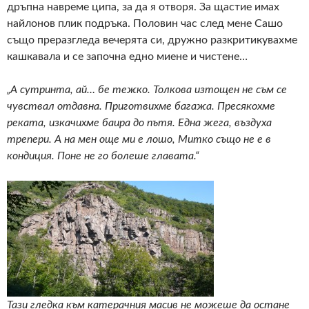
дръпна навреме ципа, за да я отворя. За щастие имах
найлонов плик подръка. Половин час след мене Сашо
също преразгледа вечерята си, дружно разкритикувахме
кашкавала и се започна едно миене и чистене…
„А сутринта, ай… бе тежко. Толкова изтощен не съм се
чувствал отдавна. Приготвихме багажа. Пресякохме
реката, изкачихме баира до пътя. Една жега, въздуха
трепери. А на мен още ми е лошо, Митко също не е в
кондиция. Поне не го болеше главата.“
Тази гледка към катерачния масив не можеше да остане