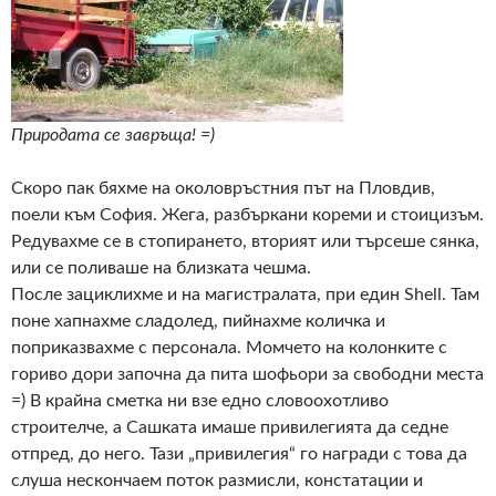
Природата се завръща! =)
Скоро пак бяхме на околовръстния път на Пловдив,
поели към София. Жега, разбъркани кореми и стоицизъм.
Редувахме се в стопирането, вторият или търсеше сянка,
или се поливаше на близката чешма.
После зациклихме и на магистралата, при един Shell. Там
поне хапнахме сладолед, пийнахме количка и
поприказвахме с персонала. Момчето на колонките с
гориво дори започна да пита шофьори за свободни места
=) В крайна сметка ни взе едно словоохотливо
строителче, а Сашката имаше привилегията да седне
отпред, до него. Тази „привилегия“ го награди с това да
слуша нескончаем поток размисли, констатации и