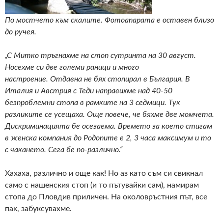
По мостчето към скалите. Фотоапарата е оставен близо
до ручея.
„С Митко тръгнахме на стоп сутринта на 30 август.
Носехме си две големи раници и много
настроение. Отдавна не бях стопирал в България. В
Италия и Австрия с Теди направихме над 40-50
безпроблемни стопа в рамките на 3 седмици. Тук
разликите се усещаха. Още повече, че бяхме две момчета.
Дискриминацията бе осезаема. Времето за което стигам
в женска компания до Родопите е 2, 3 часа максимум и то
с чакането. Сега бе по-различно.“
Хахаха, различно и още как! Но аз като съм си свикнал
само с нашенския стоп (и то пътувайки сам), намирам
стопа до Пловдив приличен. На околовръстния път, все
пак, забуксувахме.