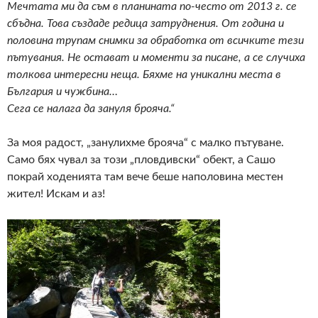
Мечтата ми да съм в планината по-често от 2013 г. се
сбъдна. Това създаде редица затруднения. От година и
половина трупам снимки за обработка от всичките тези
пътувания. Не остават и моменти за писане, а се случиха
толкова интересни неща. Бяхме на уникални места в
България и чужбина…
Сега се налага да зануля брояча.“
За моя радост, „занулихме брояча“ с малко пътуване.
Само бях чувал за този „пловдивски“ обект, а Сашо
покрай ходенията там вече беше наполовина местен
жител! Искам и аз!