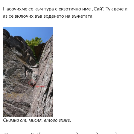
Насочихме се към тура с екзотично име „Сай“. Тук вече и
аз се включих във воденето на въжетата.
Снимка от, мисля, второ въже.