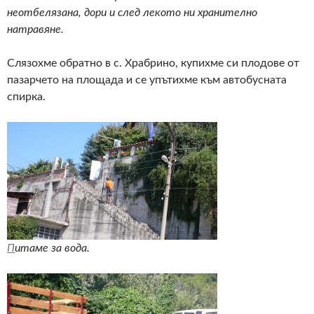
неотбелязана, дори и след лекото ни хранително
натравяне.
Слязохме обратно в с. Храбрино, купихме си плодове от
пазарчето на площада и се упътихме към автобусната
спирка.
П
итаме за вода.