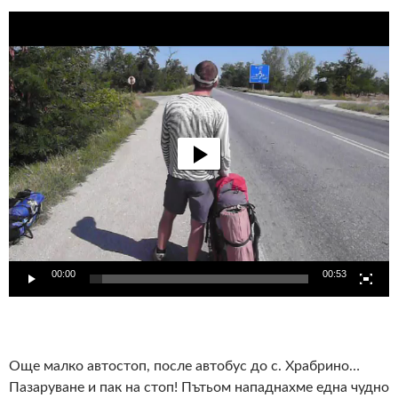
Видео
00:00
00:53
Още малко автостоп, после автобус до с. Храбрино…
Пазаруване и пак на стоп! Пътьом нападнахме една чудно