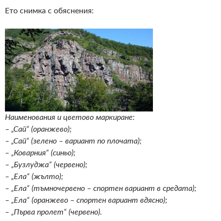
Ето снимка с обяснения:
Наименования и цветово маркиране:
– „Сай“ (оранжево);
– „Сай“ (зелено – вариант по плочата);
– „Коварния“ (синьо);
– „Бузлуджа“ (червено);
– „Ела“ (жълто);
– „Ела“ (тъмночервено – спортен вариант в средата);
– „Ела“ (оранжево – спортен вариант вдясно);
– „Първа пролет“ (червено).