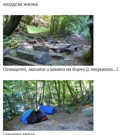
кюрдска жилка.
Огнището, масата и хамака на Кирчо (с покривало…).
Н
ашето кюше.