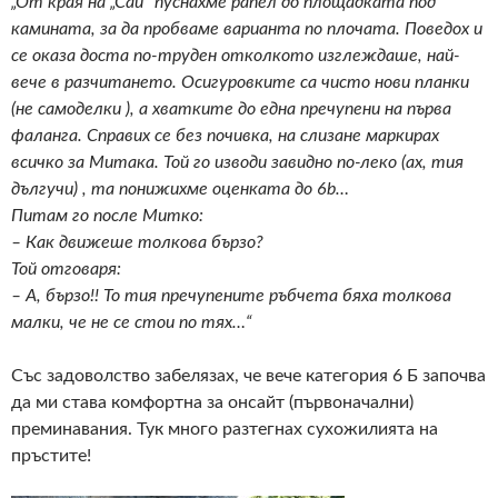
„От края на „Сай“ пуснахме рапел до площадката под
камината, за да пробваме варианта по плочата. Поведох и
се оказа доста по-труден отколкото изглеждаше, най-
вече в разчитането. Осигуровките са чисто нови планки
(не самоделки ), а хватките до една пречупени на първа
фаланга. Справих се без почивка, на слизане маркирах
всичко за Митака. Той го изводи завидно по-леко (ах, тия
дългучи) , та понижихме оценката до 6b…
Питам го после Митко:
– Как движеше толкова бързо?
Той отговаря:
– А, бързо!! То тия пречупените ръбчета бяха толкова
малки, че не се стои по тях…“
Със задоволство забелязах, че вече категория 6 Б започва
да ми става комфортна за онсайт (първоначални)
преминавания. Тук много разтегнах сухожилията на
пръстите!