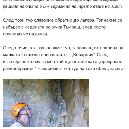
решила на опита 6 Б – варианта на трето въже на „Сай“!
След този тур слязохме обратно до лагера. Топнахме се
набързо в ледената рекичка Тъмраш, след което
похапнахме на сянка.
След почивката захванахме тур, започващ от покрива на
малката къщичка при скалите – „Коварния“. След
изкатерването му за мен той ще остане като „прекрасно
разнообразния“ – любимият ми тур на този обект, засега!