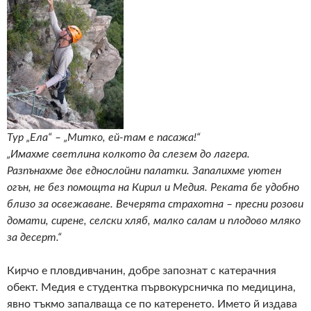
Тур „Ела“ – „Митко, ей-там е пасажа!“
„Имахме светлина колкото да слезем до лагера.
Разпънахме две еднослойни палатки. Запалихме уютен
огън, не без помощта на Кирил и Медия. Реката бе удобно
близо за освежаване. Вечерята страхотна – пресни розови
домати, сирене, селски хляб, малко салам и плодово мляко
за десерт.“
Кирчо е пловдивчанин, добре запознат с катерачния
обект. Медия е студентка първокурсничка по медицина,
явно тъкмо запалваща се по катеренето. Името й издава