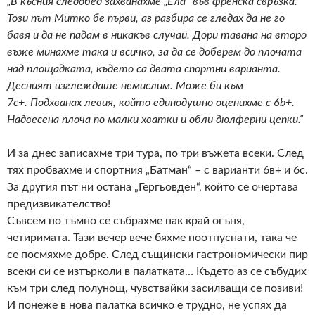
„В късния следобед захванахме „Ела“ във френска свръзка.
Този път Митко бе първи, аз разбира се гледах да не го
бавя и да не падам в никакъв случай. Дори тавана на второ
въже минахме така и всичко, за да се доберем до плочата
над площадката, където са двата спортни варианта.
Десният изглеждаше немислим. Може би към
7с+. Подхванах левия, който единодушно оценихме с 6b+.
Надвесена плоча по малки хватки и обли дюлферни цепки.“
И за днес записахме три тура, по три въжета всеки. След
тях пробвахме и спортния „Батман“ – с варианти 6в+ и 6с.
За другия път ни остана „Гергьовден“, който се очертава
предизвикателство!
Съвсем по тъмно се събрахме пак край огъня,
четиримата. Тази вечер вече бяхме поотпуснати, така че
се посмяхме добре. След същински гастрономически пир
всеки си се изтърколи в палатката… Където аз се събудих
към три след полунощ, чувствайки засилващи се позиви!
И понеже в нова палатка всичко е трудно, не успях да