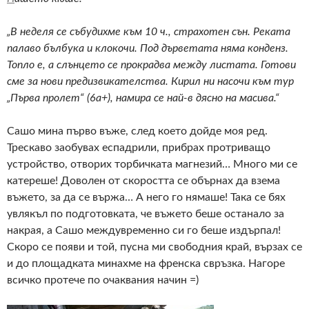
„В неделя се събудихме към 10 ч., страхотен сън. Реката
палаво бълбука и клокочи. Под дърветата няма конденз.
Топло е, а слънцето се прокрадва между листата. Готови
сме за нови предизвикателства. Кирил ни насочи към тур
„Първа пролет“ (6a+), намира се най-в дясно на масива.“
Сашо мина първо въже, след което дойде моя ред.
Трескаво заобувах еспадрили, прибрах протриващо
устройство, отворих торбичката магнезий… Много ми се
катереше! Доволен от скоростта се обърнах да взема
въжето, за да се вържа… А него го нямаше! Така се бях
увлякъл по подготовката, че въжето беше останало за
накрая, а Сашо междувременно си го беше издърпал!
Скоро се появи и той, пусна ми свободния край, вързах се
и до площадката минахме на френска свръзка. Нагоре
всичко протече по очаквания начин =)