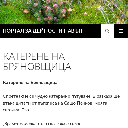
Търсене
ПОРТАЛ ЗА ДЕЙНОСТИ НАВЪН
КЪМ
ГЛАВН
СЪДЪРЖАНИЕТО
МЕНЮ
КАТЕРЕНЕ НА
БРЯНОВЩИЦА
Катерене на Бряновщица
Спретнахме си чудно катерачно пътуване! В разказа ще
втъка цитати от пътеписа на Сашо Пенков, моята
свръзка. Ето…
„Времето минава, а аз все съм на път.