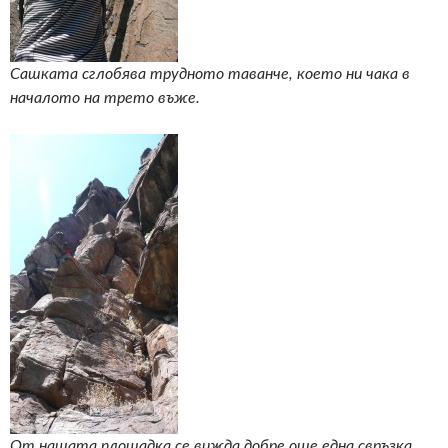
Сашката сглобява трудното таванче, което ни чака в
началото на трето въже.
От нашата площадка се вижда добре още една свръзка,