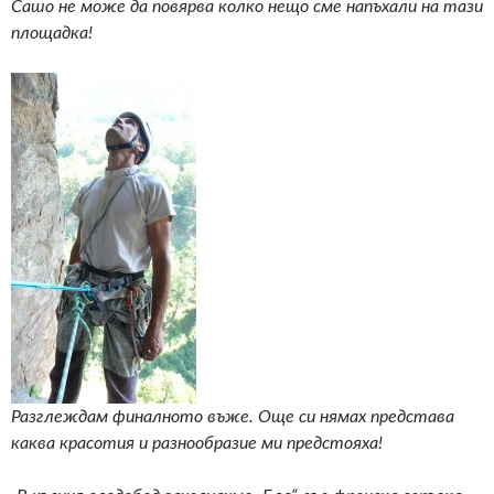
Сашо не може да повярва колко нещо сме напъхали на тази
площадка!
Разглеждам финалното въже. Още си нямах представа
каква красотия и разнообразие ми предстояха!