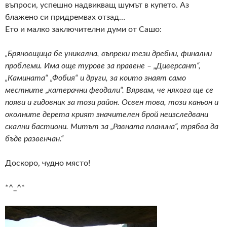
въпроси, успешно надвикващ шумът в купето. Аз
блажено си придремвах отзад…
Ето и малко заключителни думи от Сашо:
„Бряновщица бе уникална, въпреки тези дребни, финални
проблеми. Има още турове за правене – „Диверсант“,
„Камината“ „Фобия“ и други, за които знаят само
местните „катерачни феодали“. Вярвам, че някога ще се
появи и гидовник за този район. Освен това, този каньон и
околните дерета крият значителен брой неизследвани
скални бастиони. Митът за „Равната планина“, трябва да
бъде развенчан.“
Доскоро, чудно място!
*^_^*