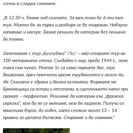
сочна и сладка смокиня.
„В 12.30 ч. бяхме под скалите. За мен това бе 6-ти път
тук, Митко бе за първи и разбира се бе очарован. Набързо
хапнахме и нагоре. Бяхме решили да катерим без почивка
до тъмно.
Започнахме с тур „Бузлуджа“ /5c/ – най-старият тур на
100 метровата стена. Създаден е още преди 1944 г., поне
така съм чувал. Реално 5с са само първите две, три
движения, през повечето време трудността е около 4а,
4b. Скалата е здрава и доста ъгловата. Формите на
Бряновщица са остри и отсечени, а сцеплението като при
гранит – перфектно. Решихме да катерим във „френска
свръзка“, хем да не се мотаме, хем да загреем. Получи се
наистина бързо. Аз водех, като сложих около 13 – 14
примки за цялата дължина. Спирахме и да снимаме.“