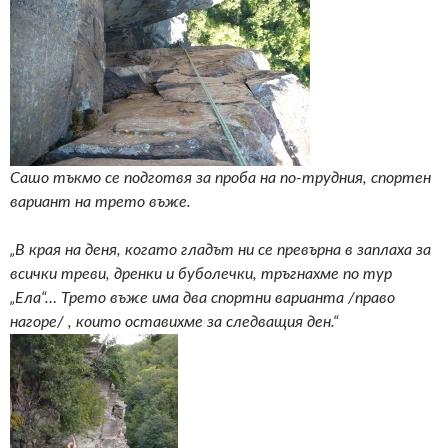
Сашо тъкмо се подготвя за проба на по-трудния, спортен
вариант на трето въже.
„В края на деня, когато гладът ни се превърна в заплаха за
всички треви, дренки и буболечки, тръгнахме по тур
„Ела“… Трето въже има два спортни варианта /право
нагоре/ , които оставихме за следващия ден.“