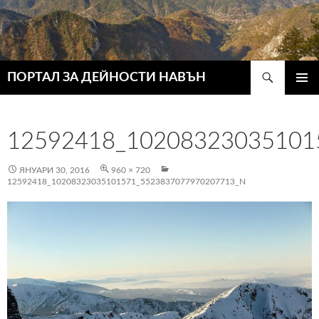
Търсене
ПОРТАЛ ЗА ДЕЙНОСТИ НАВЪН
КЪМ
ГЛАВН
СЪДЪРЖАНИЕТО
МЕНЮ
12592418_10208323035101
ЯНУАРИ 30, 2016
960 × 720
12592418_10208323035101571_5523837077970207713_N