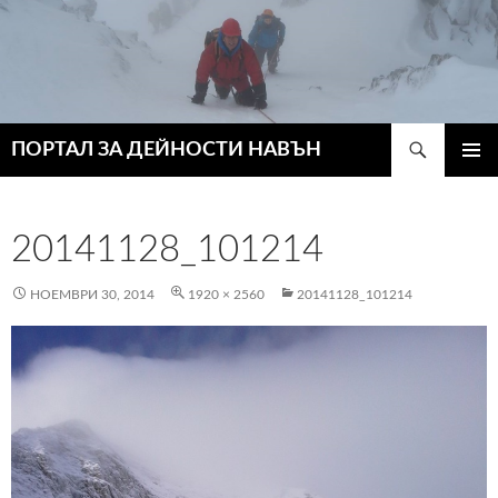
Търсене
ПОРТАЛ ЗА ДЕЙНОСТИ НАВЪН
КЪМ
ГЛАВН
СЪДЪРЖАНИЕТО
МЕНЮ
20141128_101214
НОЕМВРИ 30, 2014
1920 × 2560
20141128_101214