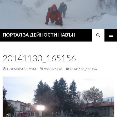
Търсене
ПОРТАЛ ЗА ДЕЙНОСТИ НАВЪН
КЪМ
ГЛАВН
СЪДЪРЖАНИЕТО
МЕНЮ
20141130_165156
НОЕМВРИ 30, 2014
2560 × 1920
20141130_165156