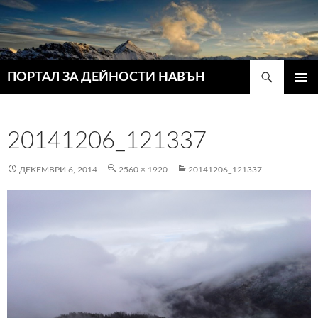
Търсене
ПОРТАЛ ЗА ДЕЙНОСТИ НАВЪН
КЪМ
ГЛАВН
СЪДЪРЖАНИЕТО
МЕНЮ
20141206_121337
ДЕКЕМВРИ 6, 2014
2560 × 1920
20141206_121337