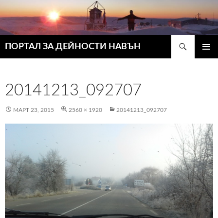
Търсене
ПОРТАЛ ЗА ДЕЙНОСТИ НАВЪН
КЪМ
ГЛАВН
СЪДЪРЖАНИЕТО
МЕНЮ
20141213_092707
МАРТ 23, 2015
2560 × 1920
20141213_092707