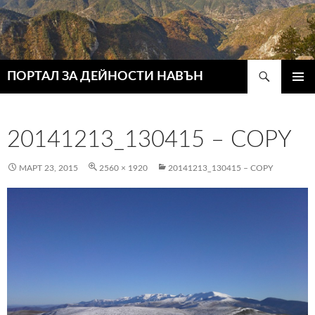
Търсене
ПОРТАЛ ЗА ДЕЙНОСТИ НАВЪН
КЪМ
ГЛАВН
СЪДЪРЖАНИЕТО
МЕНЮ
20141213_130415 – COPY
МАРТ 23, 2015
2560 × 1920
20141213_130415 – COPY