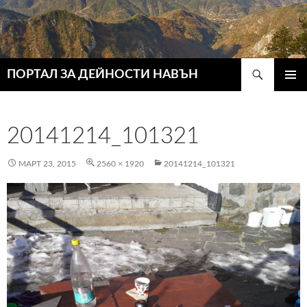
Търсене
ПОРТАЛ ЗА ДЕЙНОСТИ НАВЪН
КЪМ
ГЛАВН
СЪДЪРЖАНИЕТО
МЕНЮ
20141214_101321
МАРТ 23, 2015
2560 × 1920
20141214_101321