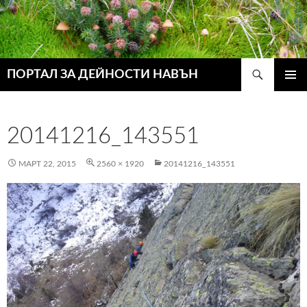
Търсене
ПОРТАЛ ЗА ДЕЙНОСТИ НАВЪН
КЪМ
ГЛАВН
СЪДЪРЖАНИЕТО
МЕНЮ
20141216_143551
МАРТ 22, 2015
2560 × 1920
20141216_143551