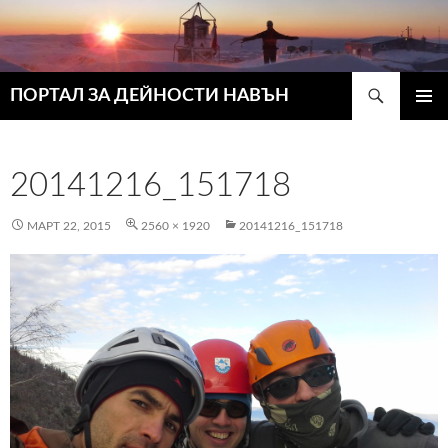
Търсене
ПОРТАЛ ЗА ДЕЙНОСТИ НАВЪН
КЪМ
ГЛАВН
СЪДЪРЖАНИЕТО
МЕНЮ
20141216_151718
МАРТ 22, 2015
2560 × 1920
20141216_151718