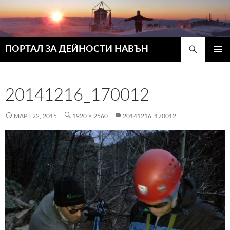
Търсене
ПОРТАЛ ЗА ДЕЙНОСТИ НАВЪН
КЪМ
ГЛАВН
СЪДЪРЖАНИЕТО
МЕНЮ
20141216_170012
МАРТ 22, 2015
1920 × 2560
20141216_170012