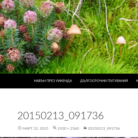
КЪМ СЪДЪРЖАНИЕТО
НАВЪН ПРЕЗ УИКЕНДА
ДЪЛГОСРОЧНИ ПЪТУВАНИЯ
20150213_091736
МАРТ 22, 2015
1920 × 2560
20150213_091736