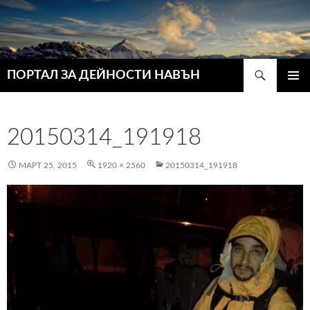
Търсене
ПОРТАЛ ЗА ДЕЙНОСТИ НАВЪН
КЪМ
ГЛАВН
СЪДЪРЖАНИЕТО
МЕНЮ
20150314_191918
МАРТ 25, 2015
1920 × 2560
20150314_191918