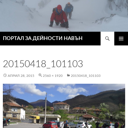
Търсене
ПОРТАЛ ЗА ДЕЙНОСТИ НАВЪН
КЪМ
ГЛАВН
СЪДЪРЖАНИЕТО
МЕНЮ
20150418_101103
АПРИЛ 28, 2015
2560 × 1920
20150418_101103