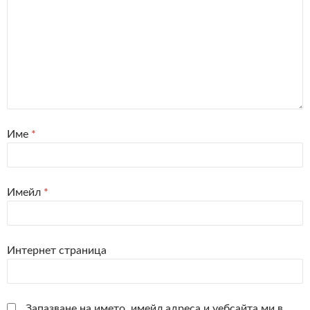
Име
*
Имейл
*
Интернет страница
Запазване на името, имейл адреса и уебсайта ми в