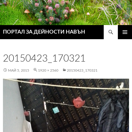
Търсене
ПОРТАЛ ЗА ДЕЙНОСТИ НАВЪН
КЪМ
ГЛАВН
СЪДЪРЖАНИЕТО
МЕНЮ
20150423_170321
МАЙ 5, 2015
1920 × 2560
20150423_170321