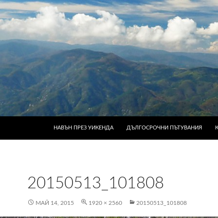
КЪМ СЪДЪРЖАНИЕТО
НАВЪН ПРЕЗ УИКЕНДА
ДЪЛГОСРОЧНИ ПЪТУВАНИЯ
20150513_101808
МАЙ 14, 2015
1920 × 2560
20150513_101808