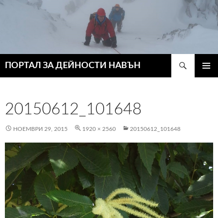
Търсене
ПОРТАЛ ЗА ДЕЙНОСТИ НАВЪН
КЪМ
ГЛАВН
СЪДЪРЖАНИЕТО
МЕНЮ
20150612_101648
НОЕМВРИ 29, 2015
1920 × 2560
20150612_101648