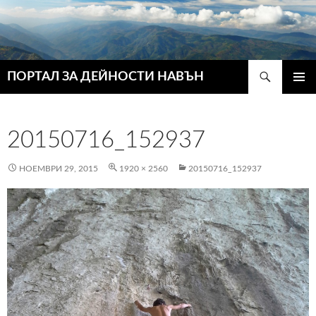
Търсене
ПОРТАЛ ЗА ДЕЙНОСТИ НАВЪН
КЪМ
ГЛАВН
СЪДЪРЖАНИЕТО
МЕНЮ
20150716_152937
НОЕМВРИ 29, 2015
1920 × 2560
20150716_152937