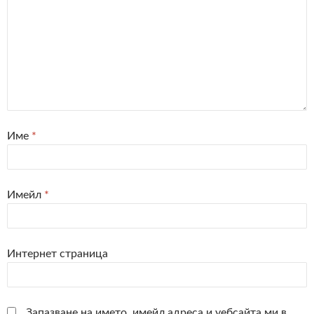
Име
*
Имейл
*
Интернет страница
Запазване на името, имейл адреса и уебсайта ми в