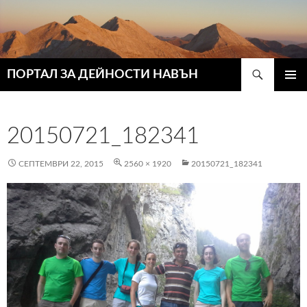
Търсене
ПОРТАЛ ЗА ДЕЙНОСТИ НАВЪН
КЪМ
ГЛАВН
СЪДЪРЖАНИЕТО
МЕНЮ
20150721_182341
СЕПТЕМВРИ 22, 2015
2560 × 1920
20150721_182341