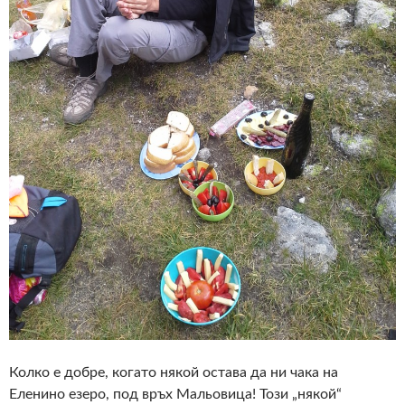
Колко е добре, когато някой остава да ни чака на
Еленино езеро, под връх Мальовица! Този „някой“