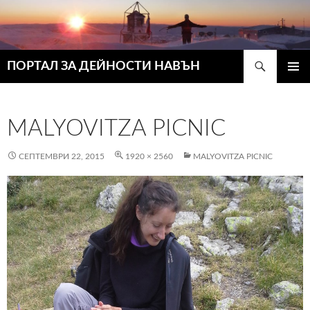
Търсене
ПОРТАЛ ЗА ДЕЙНОСТИ НАВЪН
КЪМ
ГЛАВН
СЪДЪРЖАНИЕТО
МЕНЮ
MALYOVITZA PICNIC
СЕПТЕМВРИ 22, 2015
1920 × 2560
MALYOVITZA PICNIC