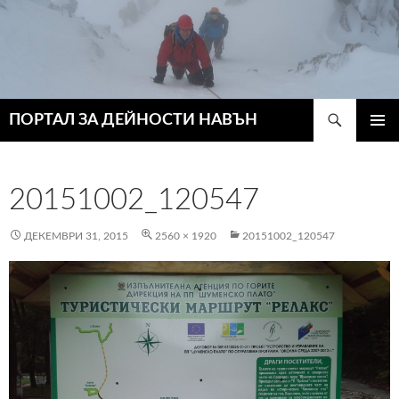
Търсене
ПОРТАЛ ЗА ДЕЙНОСТИ НАВЪН
КЪМ
ГЛАВН
СЪДЪРЖАНИЕТО
МЕНЮ
20151002_120547
ДЕКЕМВРИ 31, 2015
2560 × 1920
20151002_120547