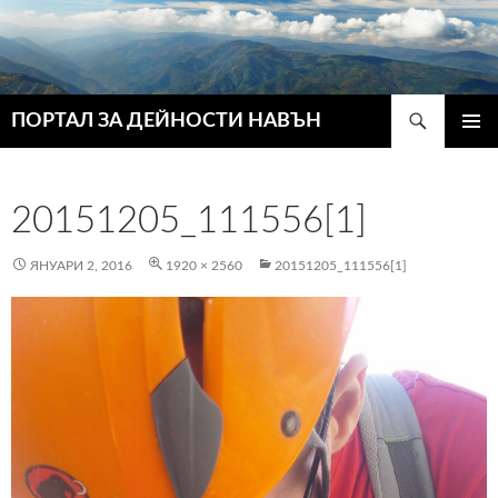
Търсене
ПОРТАЛ ЗА ДЕЙНОСТИ НАВЪН
КЪМ
ГЛАВН
СЪДЪРЖАНИЕТО
МЕНЮ
20151205_111556[1]
ЯНУАРИ 2, 2016
1920 × 2560
20151205_111556[1]