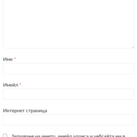
Име
*
Имейл
*
Интернет страница
Запазване на името, имейл адреса и уебсайта ми в