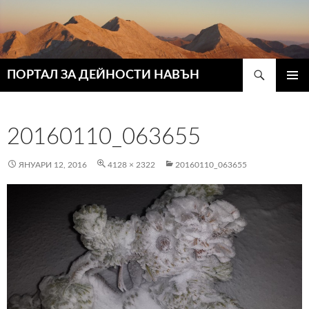
Търсене
ПОРТАЛ ЗА ДЕЙНОСТИ НАВЪН
КЪМ
ГЛАВН
СЪДЪРЖАНИЕТО
МЕНЮ
20160110_063655
ЯНУАРИ 12, 2016
4128 × 2322
20160110_063655