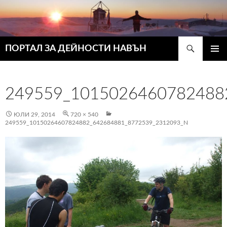
Търсене
ПОРТАЛ ЗА ДЕЙНОСТИ НАВЪН
КЪМ
ГЛАВН
СЪДЪРЖАНИЕТО
МЕНЮ
249559_1015026460782488
ЮЛИ 29, 2014
720 × 540
249559_10150264607824882_642684881_8772539_2312093_N