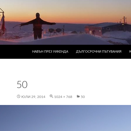
КЪМ СЪДЪРЖАНИЕТО
НАВЪН ПРЕЗ УИКЕНДА
ДЪЛГОСРОЧНИ ПЪТУВАНИЯ
50
ЮЛИ 29, 2014
1024 × 768
50