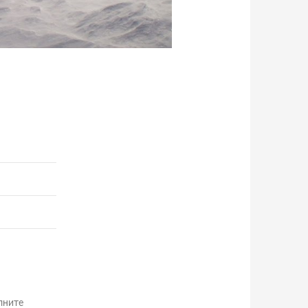
лните