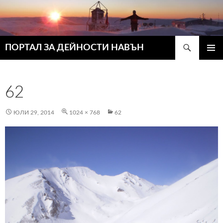
Търсене
ПОРТАЛ ЗА ДЕЙНОСТИ НАВЪН
КЪМ
ГЛАВН
СЪДЪРЖАНИЕТО
МЕНЮ
62
ЮЛИ 29, 2014
1024 × 768
62