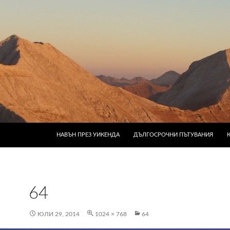
КЪМ СЪДЪРЖАНИЕТО
НАВЪН ПРЕЗ УИКЕНДА
ДЪЛГОСРОЧНИ ПЪТУВАНИЯ
64
ЮЛИ 29, 2014
1024 × 768
64