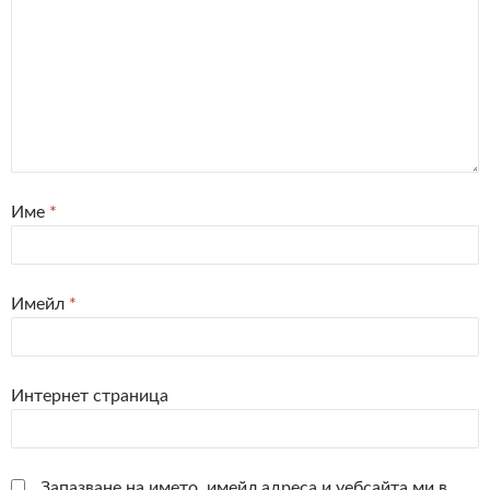
Име
*
Имейл
*
Интернет страница
Запазване на името, имейл адреса и уебсайта ми в