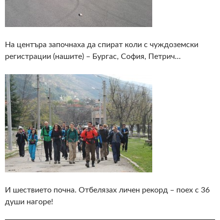
На центъра започнаха да спират коли с чуждоземски
регистрации (нашите) – Бургас, София, Петрич…
И шествието почна. Отбелязах личен рекорд – поех с 36
души нагоре!