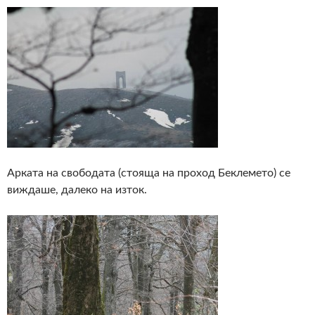
Арката на свободата (стояща на проход Беклемето) се
виждаше, далеко на изток.