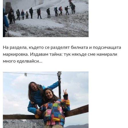
На раздела, където се разделят билната и подсичащата
маркировка. Издавам тайна: тук някъде сме намирали
много еделвайси…