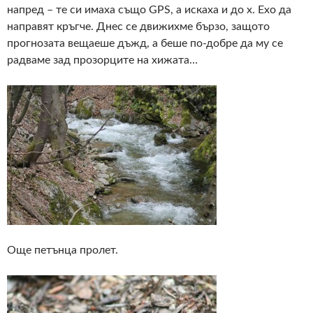
напред – те си имаха също GPS, а искаха и до х. Ехо да
направят кръгче. Днес се движихме бързо, защото
прогнозата вещаеше дъжд, а беше по-добре да му се
радваме зад прозорците на хижата…
Още петънца пролет.