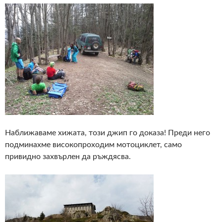
Наближаваме хижата, този джип го доказа! Преди него
подминахме високопроходим мотоциклет, само
привидно захвърлен да ръждясва.