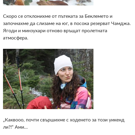
Скоро се отклонихме от пътеката за Беклемето и
започнахме да слизаме на юг, в посока резерват Чамджа.
Ягоди и минзухари отново връщат пролетната
атмосфера.
„Каквооо, почти свършихме с ходенето за този уикенд
ли?!“ Ами…