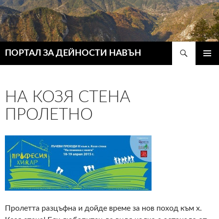
Търсене
ПОРТАЛ ЗА ДЕЙНОСТИ НАВЪН
КЪМ
ГЛАВН
СЪДЪРЖАНИЕТО
МЕНЮ
НА КОЗЯ СТЕНА
ПРОЛЕТНО
Пролетта разцъфна и дойде време за нов поход към х.