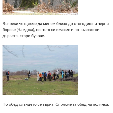
Въпреки че щяхме да минем близо до стогодишни черни
борове (Чамджа), по пътя си имахме и по-възрастни
дървета, стари букове.
По обед слънцето се върна. Спряхме за обяд на полянка.