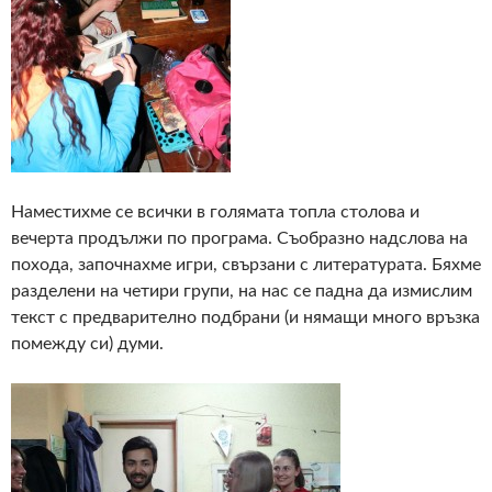
Наместихме се всички в голямата топла столова и
вечерта продължи по програма. Съобразно надслова на
похода, започнахме игри, свързани с литературата. Бяхме
разделени на четири групи, на нас се падна да измислим
текст с предварително подбрани (и нямащи много връзка
помежду си) думи.