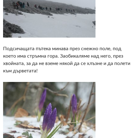
Подсичащата пътека минава през снежно поле, под
което има стръмна гора. Заобикаляме над него, през
хвойната, за да не вземе някой да се хлъзне и да полети
към дърветата!