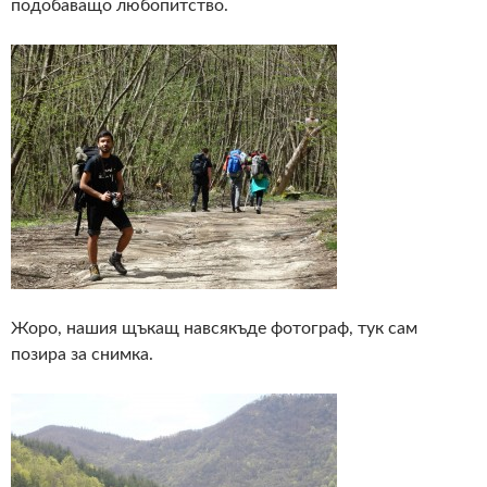
подобаващо любопитство.
Жоро, нашия щъкащ навсякъде фотограф, тук сам
позира за снимка.