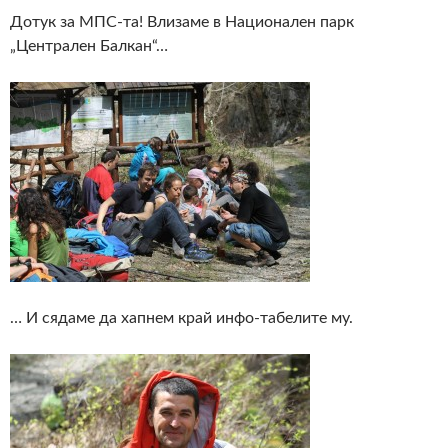
Дотук за МПС-та! Влизаме в Национален парк
„Централен Балкан“…
… И сядаме да хапнем край инфо-табелите му.