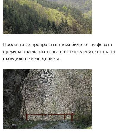
Пролетта си проправя път към билото – кафявата
премяна полека отстъпва на яркозелените петна от
събудили се вече дървета.