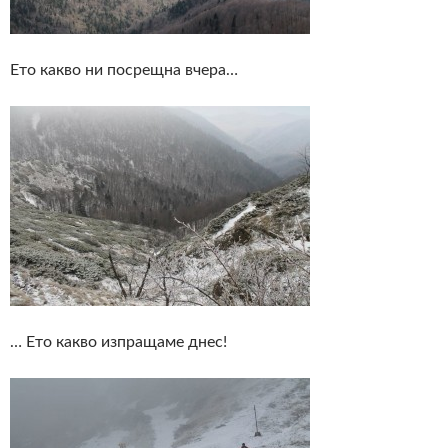
Ето какво ни посрещна вчера…
… Ето какво изпращаме днес!