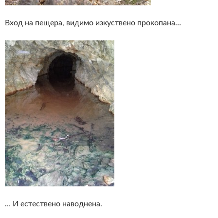
Вход на пещера, видимо изкуствено прокопана…
… И естествено наводнена.