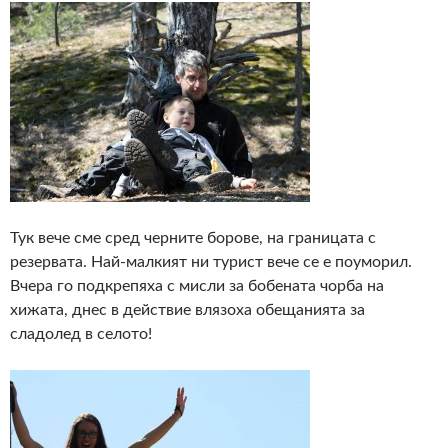
Тук вече сме сред черните борове, на границата с
резервата. Най-малкият ни турист вече се е поуморил.
Вчера го подкрепяха с мисли за бобената чорба на
хижата, днес в действие влязоха обещанията за
сладолед в селото!