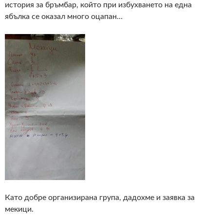
история за бръмбар, който при избухването на една
ябълка се оказал много оцапан…
Като добре организирана група, дадохме и заявка за
мекици.