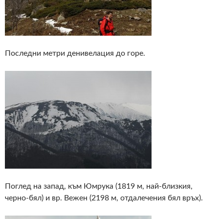
Последни метри денивелация до горе.
Поглед на запад, към Юмрука (1819 м, най-близкия,
черно-бял) и вр. Вежен (2198 м, отдалечения бял връх).