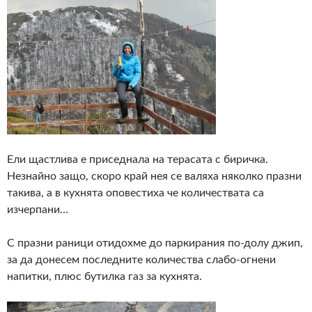
Ели щастлива е приседнала на терасата с биричка.
Незнайно защо, скоро край нея се валяха няколко празни
такива, а в кухнята оповестиха че количествата са
изчерпани…
С празни раници отидохме до паркирания по-долу джип,
за да донесем последните количества слабо-огнени
напитки, плюс бутилка газ за кухнята.