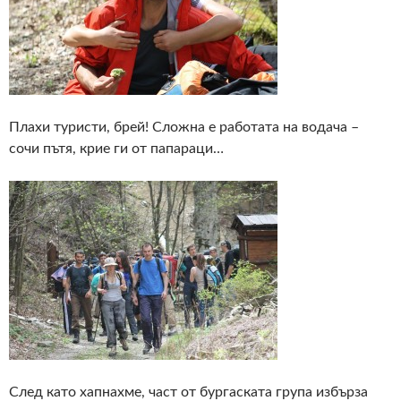
Плахи туристи, брей! Сложна е работата на водача –
сочи пътя, крие ги от папараци…
След като хапнахме, част от бургаската група избърза