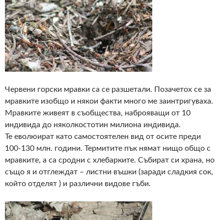
Червени горски мравки са се разшетали. Позачетох се за
мравките изобщо и някои факти много ме заинтригуваха.
Мравките живеят в съобщества, наброяващи от 10
индивида до няколкостотин милиона индивида.
Те еволюират като самостоятелен вид от осите преди
100-130 млн. години. Термитите пък нямат нищо общо с
мравките, а са сродни с хлебарките. Събират си храна, но
също я и отглеждат – листни въшки (заради сладкия сок,
който отделят ) и различни видове гъби.