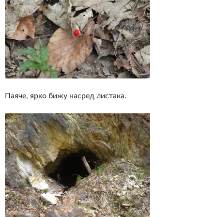
Паяче, ярко бижу насред листака.