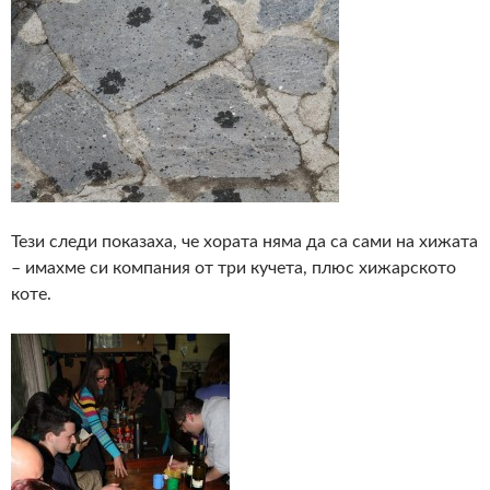
Тези следи показаха, че хората няма да са сами на хижата
– имахме си компания от три кучета, плюс хижарското
коте.