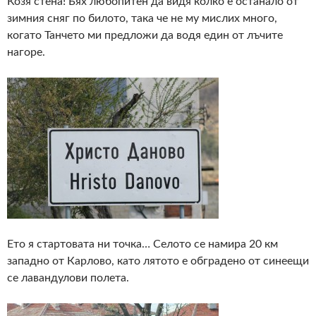
Козя стена! Бях любопитен да видя колко е останало от
зимния сняг по билото, така че не му мислих много,
когато Танчето ми предложи да водя един от лъчите
нагоре.
Ето я стартовата ни точка… Селото се намира 20 км
западно от Карлово, като лятото е обградено от синеещи
се лавандулови полета.