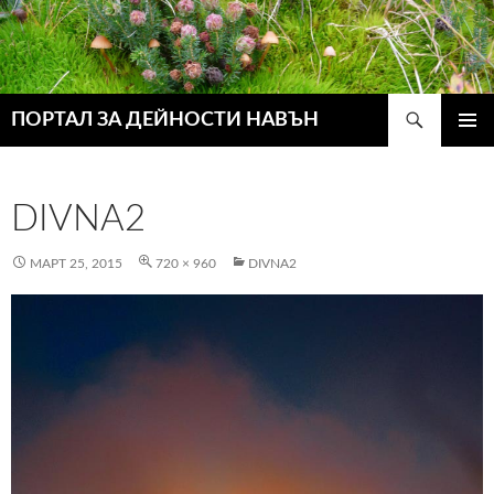
Търсене
ПОРТАЛ ЗА ДЕЙНОСТИ НАВЪН
КЪМ
ГЛАВН
СЪДЪРЖАНИЕТО
МЕНЮ
DIVNA2
МАРТ 25, 2015
720 × 960
DIVNA2