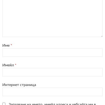
Име
*
Имейл
*
Интернет страница
Запазване на името, имейл адреса и уебсайта ми в