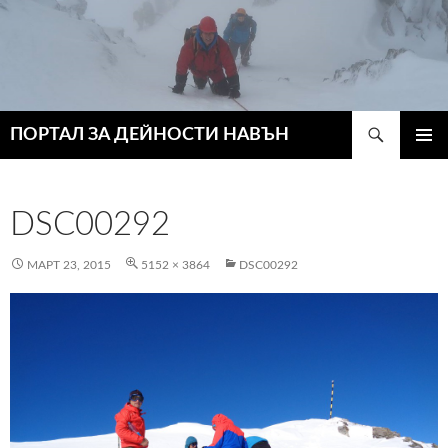
Търсене
ПОРТАЛ ЗА ДЕЙНОСТИ НАВЪН
КЪМ
ГЛАВН
СЪДЪРЖАНИЕТО
МЕНЮ
DSC00292
МАРТ 23, 2015
5152 × 3864
DSC00292