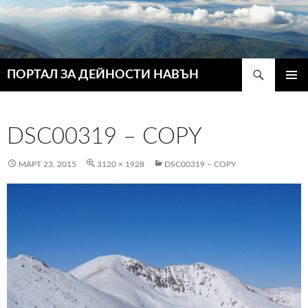
Търсене
ПОРТАЛ ЗА ДЕЙНОСТИ НАВЪН
КЪМ
ГЛАВН
СЪДЪРЖАНИЕТО
МЕНЮ
DSC00319 – COPY
МАРТ 23, 2015
3120 × 1928
DSC00319 – COPY