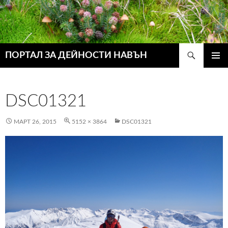
Търсене
ПОРТАЛ ЗА ДЕЙНОСТИ НАВЪН
КЪМ
ГЛАВН
СЪДЪРЖАНИЕТО
МЕНЮ
DSC01321
МАРТ 26, 2015
5152 × 3864
DSC01321