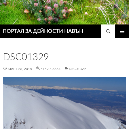
Търсене
ПОРТАЛ ЗА ДЕЙНОСТИ НАВЪН
КЪМ
ГЛАВН
СЪДЪРЖАНИЕТО
МЕНЮ
DSC01329
МАРТ 26, 2015
5152 × 3864
DSC01329