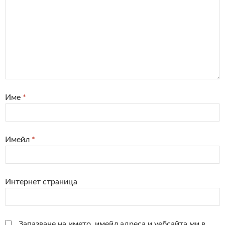
Име
*
Имейл
*
Интернет страница
Запазване на името, имейл адреса и уебсайта ми в