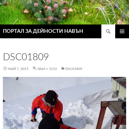
Търсене
ПОРТАЛ ЗА ДЕЙНОСТИ НАВЪН
КЪМ
ГЛАВН
СЪДЪРЖАНИЕТО
МЕНЮ
DSC01809
МАЙ 7, 2015
3864 × 5152
DSC01809