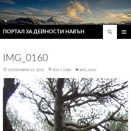
Търсене
ПОРТАЛ ЗА ДЕЙНОСТИ НАВЪН
КЪМ
ГЛАВН
СЪДЪРЖАНИЕТО
МЕНЮ
IMG_0160
СЕПТЕМВРИ 23, 2015
853 × 1280
IMG_0160