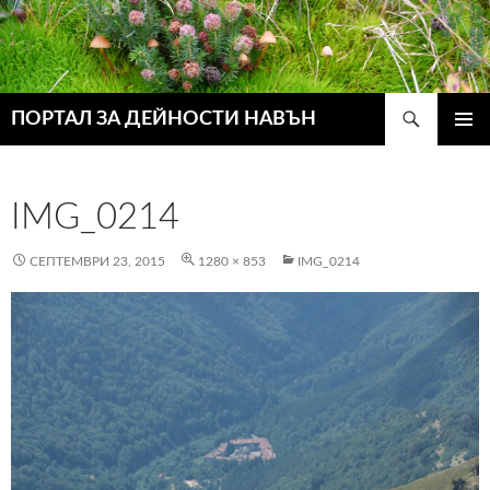
Търсене
ПОРТАЛ ЗА ДЕЙНОСТИ НАВЪН
КЪМ
ГЛАВН
СЪДЪРЖАНИЕТО
МЕНЮ
IMG_0214
СЕПТЕМВРИ 23, 2015
1280 × 853
IMG_0214