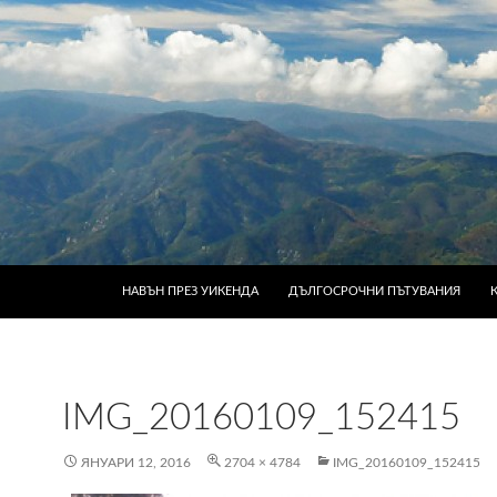
КЪМ СЪДЪРЖАНИЕТО
НАВЪН ПРЕЗ УИКЕНДА
ДЪЛГОСРОЧНИ ПЪТУВАНИЯ
IMG_20160109_152415
ЯНУАРИ 12, 2016
2704 × 4784
IMG_20160109_152415