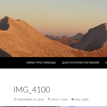
КЪМ СЪДЪРЖАНИЕТО
НАВЪН ПРЕЗ УИКЕНДА
ДЪЛГОСРОЧНИ ПЪТУВАНИЯ
IMG_4100
НОЕМВРИ 25, 2014
3072 × 2304
IMG_4100