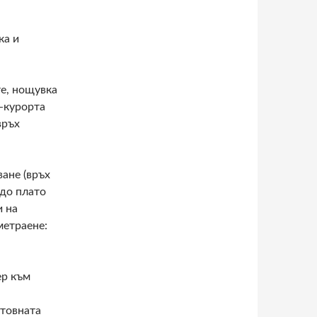
ка и
те, нощувка
и-курорта
връх
ване (връх
 до плато
и на
метраене:
ер към
етовната