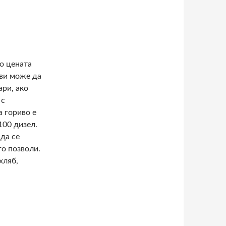
о цената
 ви може да
ари, ако
 с
а гориво е
100 дизел.
да се
го позволи.
хляб,