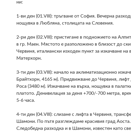
ни:
1-ви ден (01.VIII): тръгване от София. Вечерна разход
нощувка в Любляна, столицата на Словения.
2-ри ден (02.VIII): пристигане в подножието на Алпи
в гр. Маен. Мястото е разположено в близост до ск
Червиня, италиански изходен пункт за изкачване на 
Матерхорн.
3-ти ден (03.VIII): начало на аклиматизационно изкач
Брайтхорн, 4165 м). Придвижване до Червиня, лифт
Роса (3480 м). Изкачване на върха, нощувка в палатк
платото. Денивелация за деня +700/-700 метра, вре
5-6 часа.
4-ти ден (04.VIII): слизане с лифта в Червиня, трансф
Шамони. По пътя разглеждаме красивия град Аоста.
Следобедна разходка и в Шамони, известен като св