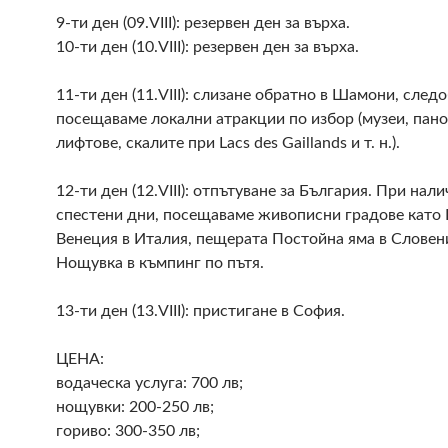
9-ти ден (09.VIII): резервен ден за върха.
10-ти ден (10.VIII): резервен ден за върха.
11-ти ден (11.VIII): слизане обратно в Шамони, след
посещаваме локални атракции по избор (музеи, пан
лифтове, скалите при Lacs des Gaillands и т. н.).
12-ти ден (12.VIII): отпътуване за България. При нали
спестени дни, посещаваме живописни градове като 
Венеция в Италия, пещерата Постойна яма в Словен
Нощувка в къмпинг по пътя.
13-ти ден (13.VIII): пристигане в София.
ЦЕНА:
водаческа услуга: 700 лв;
нощувки: 200-250 лв;
гориво: 300-350 лв;