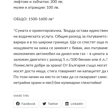
лифтове и зъбчатки: 200 лв;
музеи и атракции: 100 лв.
ОБЩО: 1500-1600 лв*
*Сумата е ориентировъчна. Твърда остава единствен
на водаческата услуга. Общия разход за пътуването
варира и в по-широки граници. Ще се спестят още п
нощувките на хижа се заменят с бивак, ако пътуваме
икономичен автомобил на дизел или газ – в цената з
заложен двигател с разход 5 л./100 бензин или 6 л./
Помислете добре за храна! От България също могат 
носят доста неща, стига товарният ни капацитет да 
По този начин на място остава да се пазаруват само 
нетрайни храни и мес(т)ни кулинарни глезотийки!
SHARE THIS:
Facebook
Twitter
LinkedIn