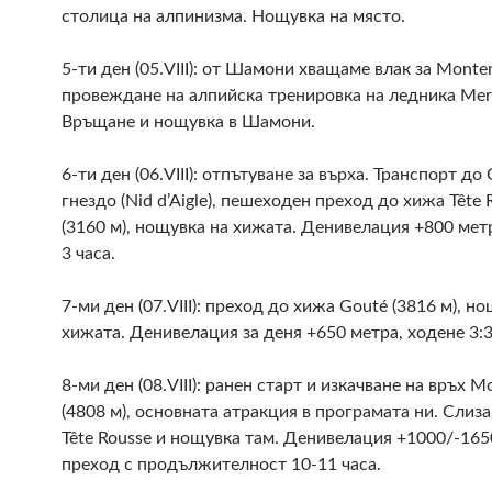
столица на алпинизма. Нощувка на място.
5-ти ден (05.VIII): от Шамони хващаме влак за Monte
провеждане на алпийска тренировка на ледника Mer 
Връщане и нощувка в Шамони.
6-ти ден (06.VIII): отпътуване за върха. Транспорт д
гнездо (Nid d’Aigle), пешеходен преход до хижа Tête 
(3160 м), нощувка на хижата. Денивелация +800 мет
3 часа.
7-ми ден (07.VIII): преход до хижа Gouté (3816 м), н
хижата. Денивелация за деня +650 метра, ходене 3:3
8-ми ден (08.VIII): ранен старт и изкачване на връх 
(4808 м), основната атракция в програмата ни. Слиз
Tête Rousse и нощувка там. Денивелация +1000/-165
преход с продължителност 10-11 часа.