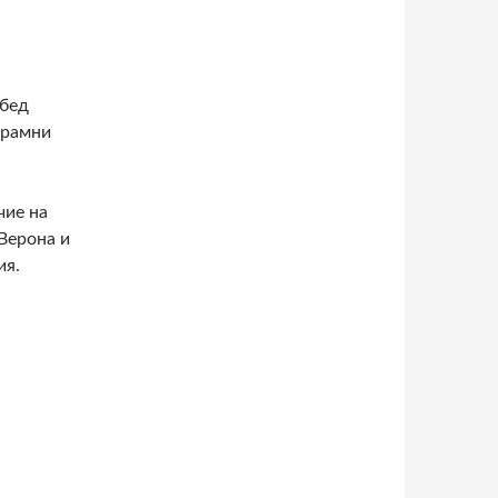
обед
орамни
чие на
Верона и
ия.