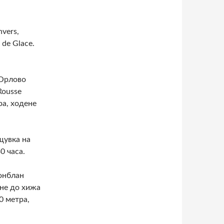
nvers,
de Glace.
о Орлово
Rousse
ра, ходене
ощувка на
0 часа.
Монблан
ане до хижа
0 метра,