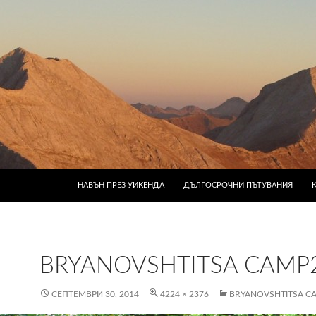
КЪМ СЪДЪРЖАНИЕТО
НАВЪН ПРЕЗ УИКЕНДА
ДЪЛГОСРОЧНИ ПЪТУВАНИЯ
BRYANOVSHTITSA CAMP
СЕПТЕМВРИ 30, 2014
4224 × 2376
BRYANOVSHTITSA C