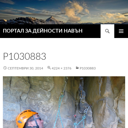
Търсене
ПОРТАЛ ЗА ДЕЙНОСТИ НАВЪН
КЪМ
ГЛАВН
СЪДЪРЖАНИЕТО
МЕНЮ
P1030883
СЕПТЕМВРИ 30, 2014
4224 × 2376
P1030883