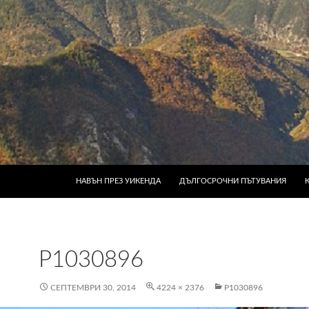
КЪМ СЪДЪРЖАНИЕТО
НАВЪН ПРЕЗ УИКЕНДА
ДЪЛГОСРОЧНИ ПЪТУВАНИЯ
P1030896
СЕПТЕМВРИ 30, 2014
4224 × 2376
P1030896