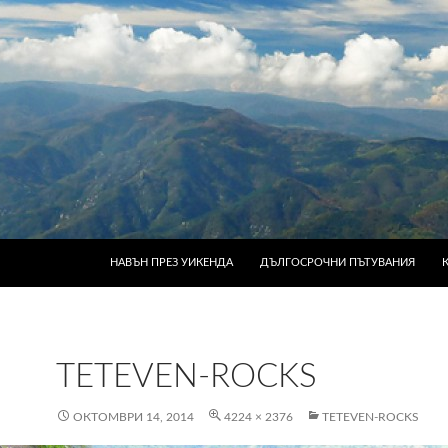
КЪМ СЪДЪРЖАНИЕТО
НАВЪН ПРЕЗ УИКЕНДА
ДЪЛГОСРОЧНИ ПЪТУВАНИЯ
TETEVEN-ROCKS
ОКТОМВРИ 14, 2014
4224 × 2376
TETEVEN-ROCKS