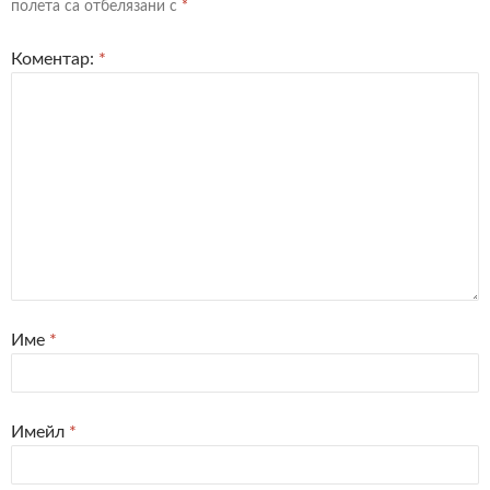
полета са отбелязани с
*
Коментар:
*
Име
*
Имейл
*