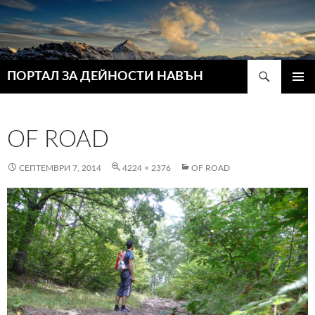
Търсене
ПОРТАЛ ЗА ДЕЙНОСТИ НАВЪН
КЪМ
ГЛАВН
СЪДЪРЖАНИЕТО
МЕНЮ
OF ROAD
СЕПТЕМВРИ 7, 2014
4224 × 2376
OF ROAD