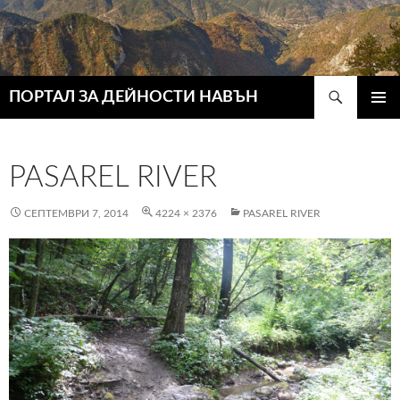
Търсене
ПОРТАЛ ЗА ДЕЙНОСТИ НАВЪН
КЪМ
ГЛАВН
СЪДЪРЖАНИЕТО
МЕНЮ
PASAREL RIVER
СЕПТЕМВРИ 7, 2014
4224 × 2376
PASAREL RIVER